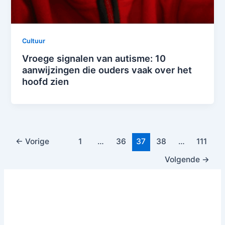
Cultuur
Vroege signalen van autisme: 10
aanwijzingen die ouders vaak over het
hoofd zien
←
Vorige
1
…
36
37
38
…
111
Volgende
→