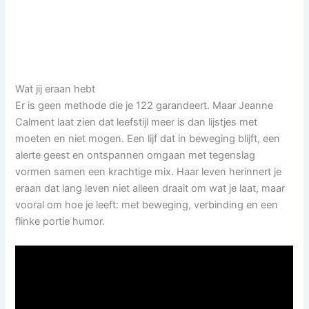
Wat jij eraan hebt
Er is geen methode die je 122 garandeert. Maar Jeanne
Calment laat zien dat leefstijl meer is dan lijstjes met
moeten en niet mogen. Een lijf dat in beweging blijft, een
alerte geest en ontspannen omgaan met tegenslag
vormen samen een krachtige mix. Haar leven herinnert je
eraan dat lang leven niet alleen draait om wat je laat, maar
vooral om hoe je leeft: met beweging, verbinding en een
flinke portie humor.