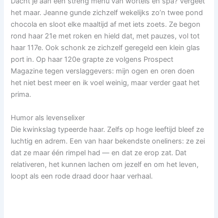
Dacht je aan een streng menu van wortels en spa? Vergeet
het maar. Jeanne gunde zichzelf wekelijks zo’n twee pond
chocola en sloot elke maaltijd af met iets zoets. Ze begon
rond haar 21e met roken en hield dat, met pauzes, vol tot
haar 117e. Ook schonk ze zichzelf geregeld een klein glas
port in. Op haar 120e grapte ze volgens Prospect
Magazine tegen verslaggevers: mijn ogen en oren doen
het niet best meer en ik voel weinig, maar verder gaat het
prima.
Humor als levenselixer
Die kwinkslag typeerde haar. Zelfs op hoge leeftijd bleef ze
luchtig en adrem. Een van haar bekendste oneliners: ze zei
dat ze maar één rimpel had — en dat ze erop zat. Dat
relativeren, het kunnen lachen om jezelf en om het leven,
loopt als een rode draad door haar verhaal.