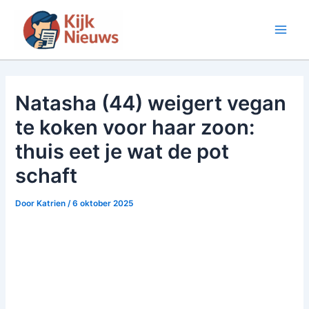
Ga
naar
Main
de
inhoud
Men
Natasha (44) weigert vegan
te koken voor haar zoon:
thuis eet je wat de pot
schaft
Door
Katrien
/
6 oktober 2025