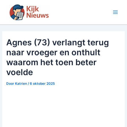
Ga
naar
Main
de
inhoud
Men
Agnes (73) verlangt terug
naar vroeger en onthult
waarom het toen beter
voelde
Door
Katrien
/
6 oktober 2025