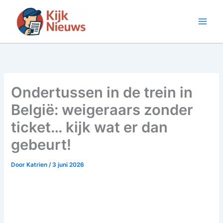
Ga
naar
de
inhoud
Ondertussen in de trein in
België: weigeraars zonder
ticket… kijk wat er dan
gebeurt!
Door
Katrien
/
3 juni 2026