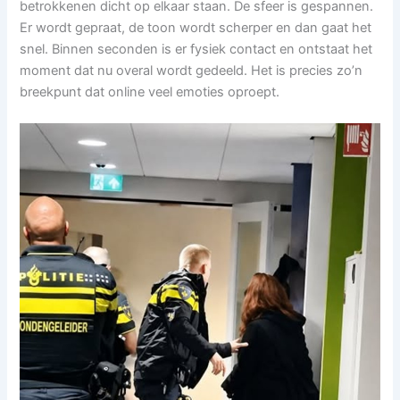
betrokkenen dicht op elkaar staan. De sfeer is gespannen.
Er wordt gepraat, de toon wordt scherper en dan gaat het
snel. Binnen seconden is er fysiek contact en ontstaat het
moment dat nu overal wordt gedeeld. Het is precies zo’n
breekpunt dat online veel emoties oproept.