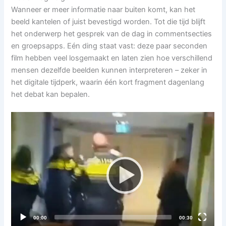
Wanneer er meer informatie naar buiten komt, kan het
beeld kantelen of juist bevestigd worden. Tot die tijd blijft
het onderwerp het gesprek van de dag in commentsecties
en groepsapps. Eén ding staat vast: deze paar seconden
film hebben veel losgemaakt en laten zien hoe verschillend
mensen dezelfde beelden kunnen interpreteren – zeker in
het digitale tijdperk, waarin één kort fragment dagenlang
het debat kan bepalen.
Videospeler
Current
Total
00:00
00:30
time
duration