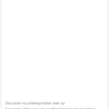
Discussie na politieoptreden laait op
Een korte video van een confrontatie tussen meerdere