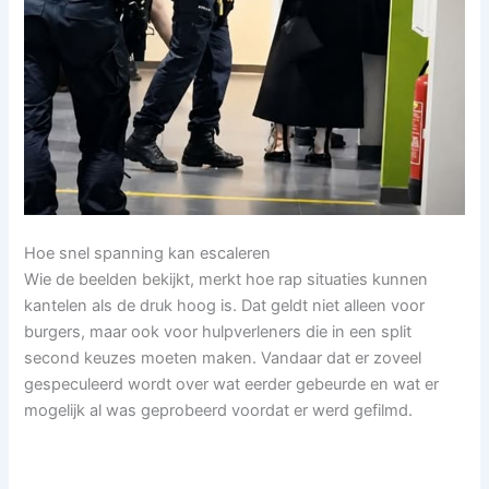
Hoe snel spanning kan escaleren
Wie de beelden bekijkt, merkt hoe rap situaties kunnen
kantelen als de druk hoog is. Dat geldt niet alleen voor
burgers, maar ook voor hulpverleners die in een split
second keuzes moeten maken. Vandaar dat er zoveel
gespeculeerd wordt over wat eerder gebeurde en wat er
mogelijk al was geprobeerd voordat er werd gefilmd.