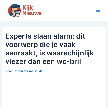
Ga
naar
Main
de
inhoud
Men
Experts slaan alarm: dit
voorwerp die je vaak
aanraakt, is waarschijnlijk
viezer dan een wc-bril
Door
Katrien
/
17 mei 2026