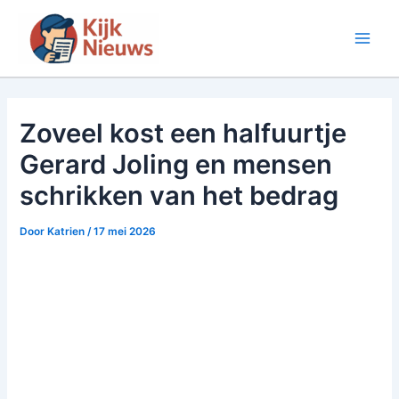
Ga
naar
Main
de
inhoud
Men
Zoveel kost een halfuurtje
Gerard Joling en mensen
schrikken van het bedrag
Door
Katrien
/
17 mei 2026