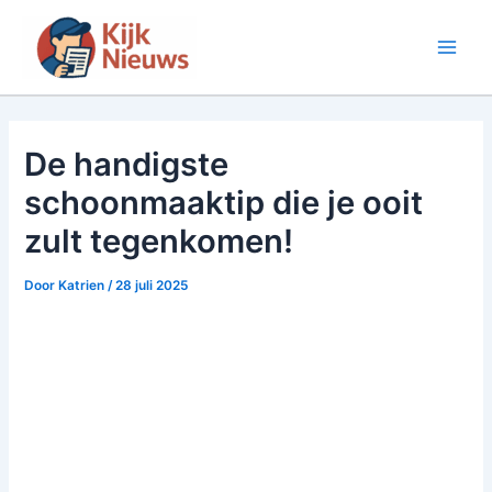
Ga
naar
Main
de
inhoud
Men
De handigste
schoonmaaktip die je ooit
zult tegenkomen!
Door
Katrien
/
28 juli 2025