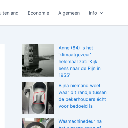
uitenland
Economie
Algemeen
Info
Anne (84) is het
‘klimaatgezeur’
helemaal zat: ‘Kijk
eens naar de Rijn in
1955’
Bijna niemand weet
waar dit randje tussen
de bekerhouders écht
voor bedoeld is
Wasmachinedeur na