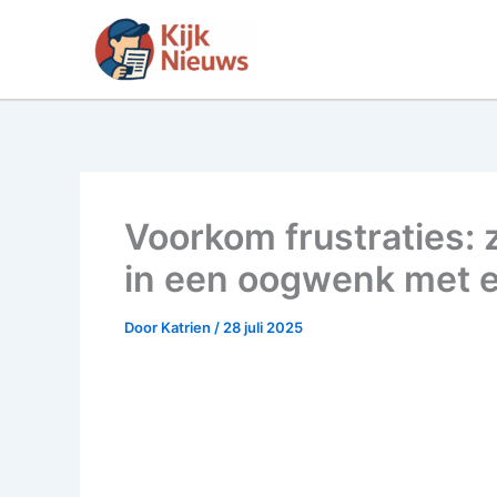
Ga
naar
de
inhoud
Voorkom frustraties: z
in een oogwenk met e
Door
Katrien
/
28 juli 2025