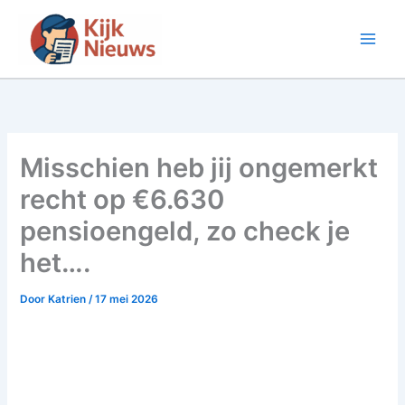
Ga
naar
de
inhoud
Misschien heb jij ongemerkt
recht op €6.630
pensioengeld, zo check je
het….
Door
Katrien
/
17 mei 2026