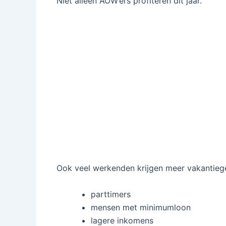
Niet alleen AOW’ers profiteren dit jaar.
Ook veel werkenden krijgen meer vakantiegel
parttimers
mensen met minimumloon
lagere inkomens