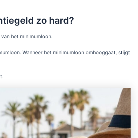
ntiegeld zo hard?
ng van het minimumloon.
imumloon. Wanneer het minimumloon omhooggaat, stijgt
t.