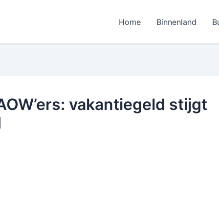
Home
Binnenland
B
AOW’ers: vakantiegeld stijgt
d