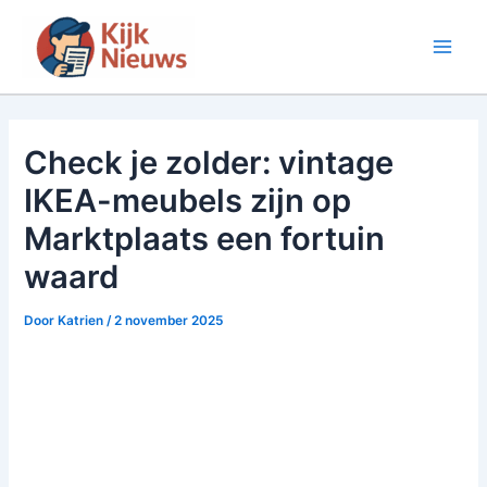
Ga
naar
Main
de
inhoud
Men
Check je zolder: vintage
IKEA-meubels zijn op
Marktplaats een fortuin
waard
Door
Katrien
/
2 november 2025