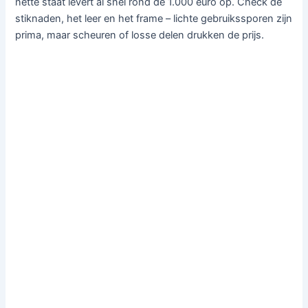
nette staat levert al snel rond de 1.000 euro op. Check de
stiknaden, het leer en het frame – lichte gebruikssporen zijn
prima, maar scheuren of losse delen drukken de prijs.