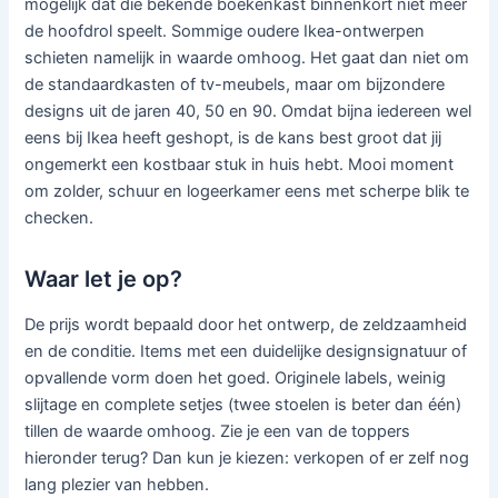
mogelijk dat die bekende boekenkast binnenkort niet meer
de hoofdrol speelt. Sommige oudere Ikea-ontwerpen
schieten namelijk in waarde omhoog. Het gaat dan niet om
de standaardkasten of tv-meubels, maar om bijzondere
designs uit de jaren 40, 50 en 90. Omdat bijna iedereen wel
eens bij Ikea heeft geshopt, is de kans best groot dat jij
ongemerkt een kostbaar stuk in huis hebt. Mooi moment
om zolder, schuur en logeerkamer eens met scherpe blik te
checken.
Waar let je op?
De prijs wordt bepaald door het ontwerp, de zeldzaamheid
en de conditie. Items met een duidelijke designsignatuur of
opvallende vorm doen het goed. Originele labels, weinig
slijtage en complete setjes (twee stoelen is beter dan één)
tillen de waarde omhoog. Zie je een van de toppers
hieronder terug? Dan kun je kiezen: verkopen of er zelf nog
lang plezier van hebben.