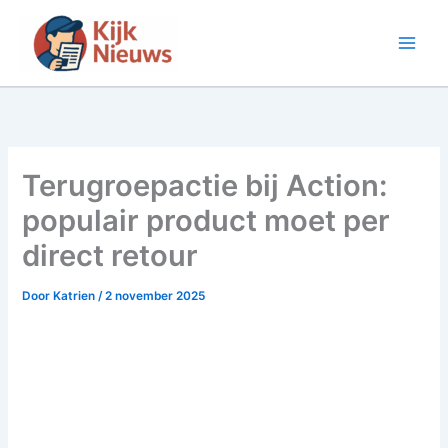
Ga
naar
de
inhoud
Terugroepactie bij Action:
populair product moet per
direct retour
Door
Katrien
/
2 november 2025