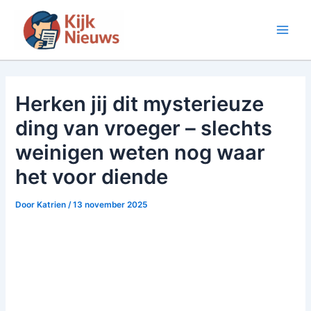
Ga
naar
Main
de
inhoud
Men
Herken jij dit mysterieuze
ding van vroeger – slechts
weinigen weten nog waar
het voor diende
Door
Katrien
/
13 november 2025