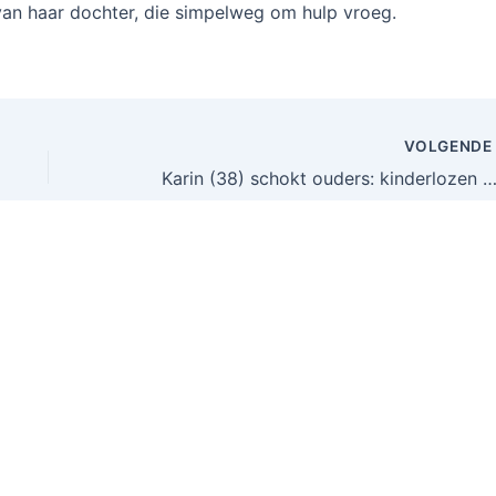
van haar dochter, die simpelweg om hulp vroeg.
VOLGEND
Karin (38) schokt ouders: kinderlozen moeten minder belasting b