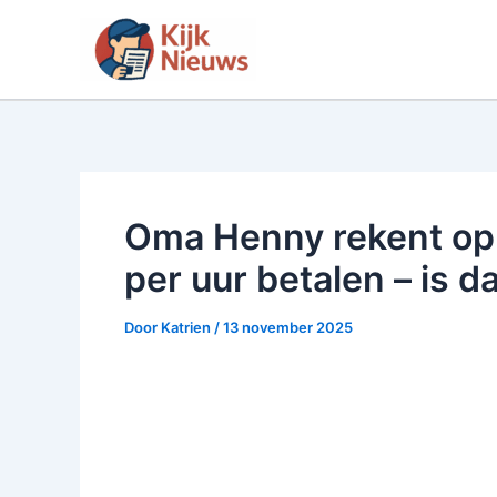
Ga
naar
de
inhoud
Oma Henny rekent op
per uur betalen – is da
Door
Katrien
/
13 november 2025