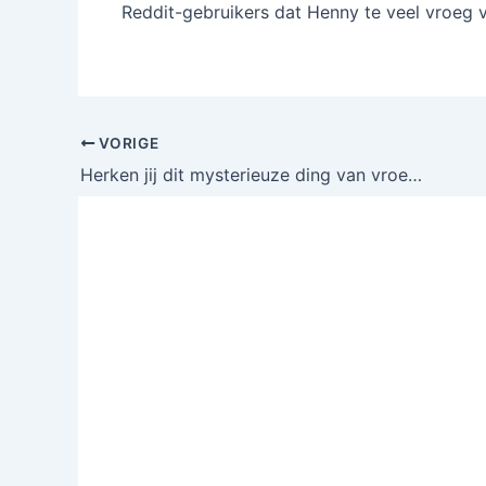
Reddit-gebruikers dat Henny te veel vroeg 
VORIGE
Herken jij dit mysterieuze ding van vroeger – slechts weinigen weten nog waar het voor diende