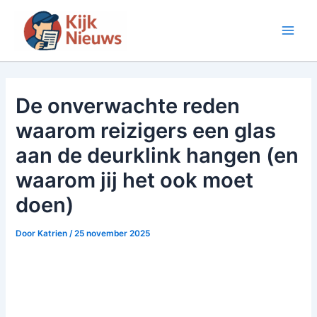
Ga
naar
Main
de
inhoud
Men
De onverwachte reden
waarom reizigers een glas
aan de deurklink hangen (en
waarom jij het ook moet
doen)
Door
Katrien
/
25 november 2025