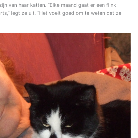
ijn van haar katten. “Elke maand gaat er een flink
ts,” legt ze uit. “Het voelt goed om te weten dat ze