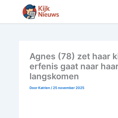
Ga
naar
de
inhoud
Agnes (78) zet haar k
erfenis gaat naar haa
langskomen
Door
Katrien
/
25 november 2025