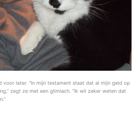
voor later. “In mijn testament staat dat al mijn geld op
g,” zegt ze met een glimlach. “Ik wil zeker weten dat
n.”