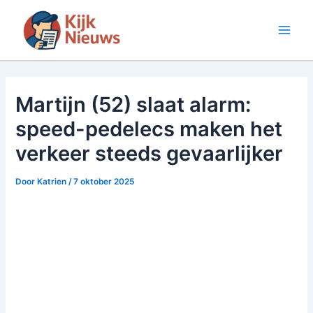
Ga
naar
Main
de
inhoud
Men
Martijn (52) slaat alarm:
speed-pedelecs maken het
verkeer steeds gevaarlijker
Door
Katrien
/
7 oktober 2025