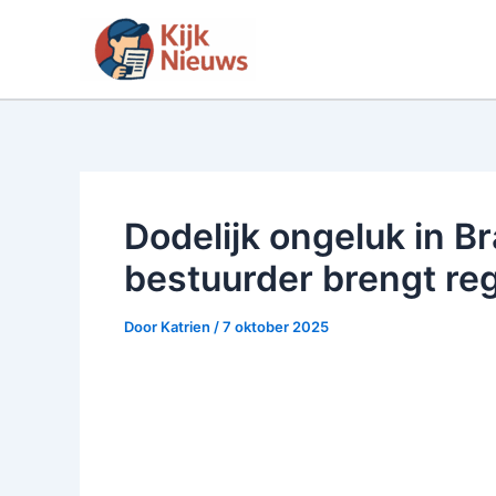
Ga
naar
de
inhoud
Dodelijk ongeluk in B
bestuurder brengt reg
Door
Katrien
/
7 oktober 2025