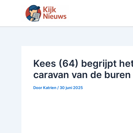
Ga
naar
de
inhoud
Kees (64) begrijpt he
caravan van de buren h
Door
Katrien
/
30 juni 2025