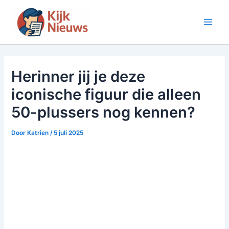
Ga
naar
Main
de
inhoud
Men
Herinner jij je deze
iconische figuur die alleen
50-plussers nog kennen?
Door
Katrien
/
5 juli 2025