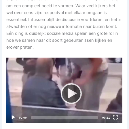
om een compleet beeld te vormen. Waar veel kijkers het
wel over eens zijn: respectvol met elkaar omgaan is
essentieel. Intussen blijft de discussie voortduren, en het is
afwachten of er nog nieuwe informatie naar buiten komt.
Eén ding is duidelijk: sociale media spelen een grote rol in
hoe we samen naar dit soort gebeurtenissen kijken en
erover praten.
Videospeler
Current
Total
00:00
00:11
time
duration