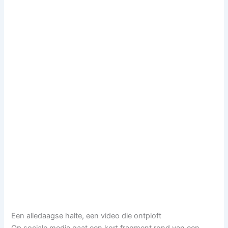
Een alledaagse halte, een video die ontploft
Op sociale media gaat een kort fragment rond van een