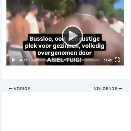
Videospeler
Current
Total
00:00
01:05
time
duration
VORIGE
VOLGENDE