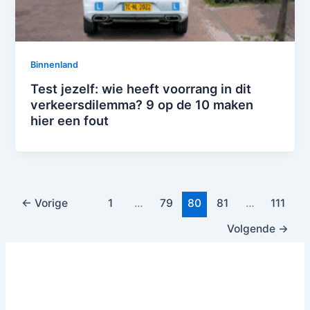
Binnenland
Test jezelf: wie heeft voorrang in dit
verkeersdilemma? 9 op de 10 maken
hier een fout
←
Vorige
1
…
79
80
81
…
111
Volgende
→