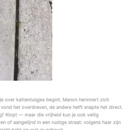
je over kattentuigjes begint. Manon herinnert zich
t vond het overdreven, de andere helft snapte het direct.
!’ Klopt — maar die vrijheid kun je ook veilig
n of aangelijnd in een rustige straat: volgens haar zijn
 zicht hebt op wat er gebeurt.