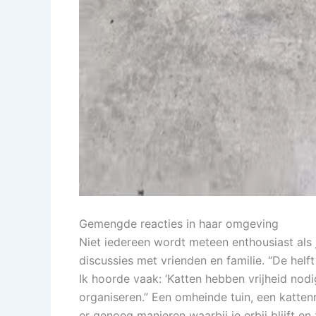
Gemengde reacties in haar omgeving
Niet iedereen wordt meteen enthousiast als 
discussies met vrienden en familie. “De helf
Ik hoorde vaak: ‘Katten hebben vrijheid nodig
organiseren.” Een omheinde tuin, een kattenre
er genoeg manieren waarbij je erbij blijft en