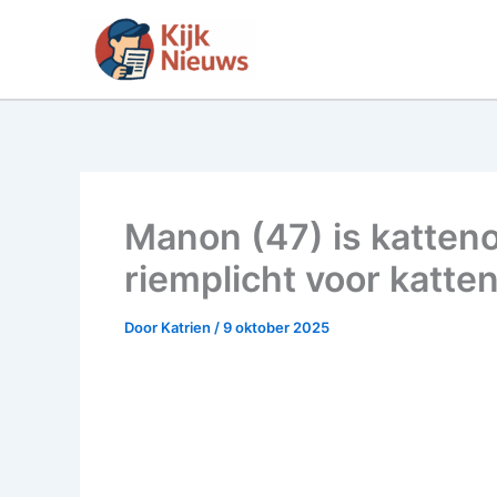
Ga
naar
de
inhoud
Manon (47) is kattenov
riemplicht voor katten
Door
Katrien
/
9 oktober 2025