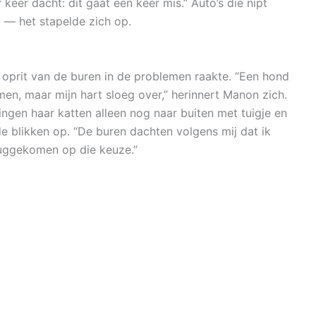
 keer dacht: dit gaat een keer mis.” Auto’s die nipt
 — het stapelde zich op.
prit van de buren in de problemen raakte. “Een hond
men, maar mijn hart sloeg over,” herinnert Manon zich.
ngen haar katten alleen nog naar buiten met tuigje en
sde blikken op. “De buren dachten volgens mij dat ik
eruggekomen op die keuze.”