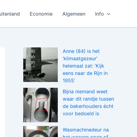
uitenland
Economie
Algemeen
Info
Anne (84) is het
‘klimaatgezeur’
helemaal zat: ‘Kijk
eens naar de Rijn in
1955’
Bijna niemand weet
waar dit randje tussen
de bekerhouders écht
voor bedoeld is
Wasmachinedeur na