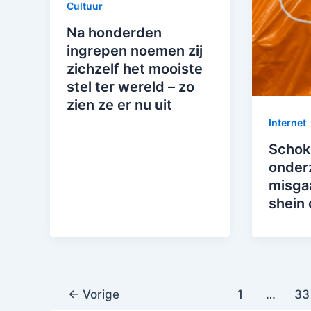
Cultuur
Na honderden
ingrepen noemen zij
zichzelf het mooiste
stel ter wereld – zo
zien ze er nu uit
Internet
Schok
onderz
misgaa
shein 
←
Vorige
1
…
33