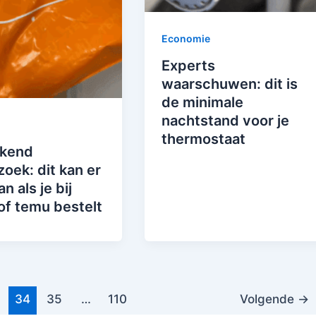
Economie
Experts
waarschuwen: dit is
de minimale
nachtstand voor je
thermostaat
kend
oek: dit kan er
n als je bij
of temu bestelt
34
35
…
110
Volgende
→