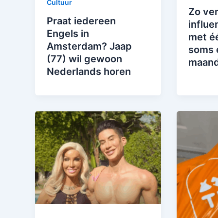
Cultuur
Zo ver
Praat iedereen
influen
Engels in
met é
Amsterdam? Jaap
soms 
(77) wil gewoon
maand
Nederlands horen