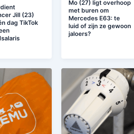
Mo (27) ligt overhoop
dient
met buren om
cer Jill (23)
Mercedes E63: te
én dag TikTok
luid of zijn ze gewoon
een
jaloers?
salaris