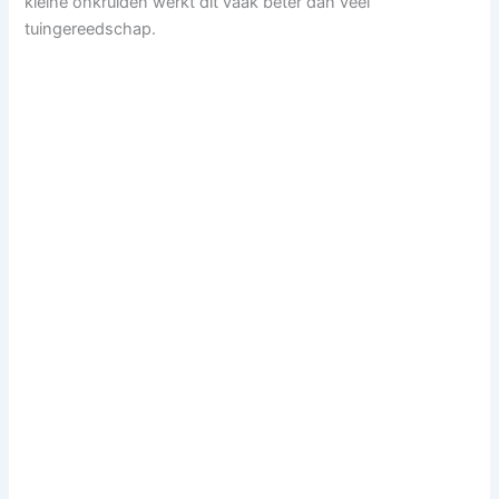
kleine onkruiden werkt dit vaak beter dan veel
tuingereedschap.