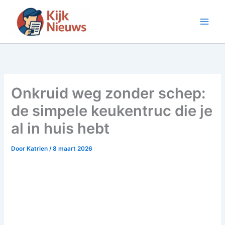
Ga
naar
de
inhoud
Onkruid weg zonder schep:
de simpele keukentruc die je
al in huis hebt
Door
Katrien
/
8 maart 2026