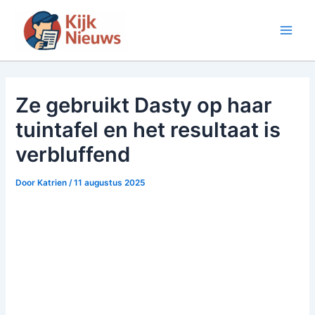
Ga
naar
Main
de
inhoud
Men
Ze gebruikt Dasty op haar
tuintafel en het resultaat is
verbluffend
Door
Katrien
/
11 augustus 2025