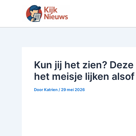
Ga
naar
de
inhoud
Kun jij het zien? Deze
het meisje lijken als
Door
Katrien
/
29 mei 2026