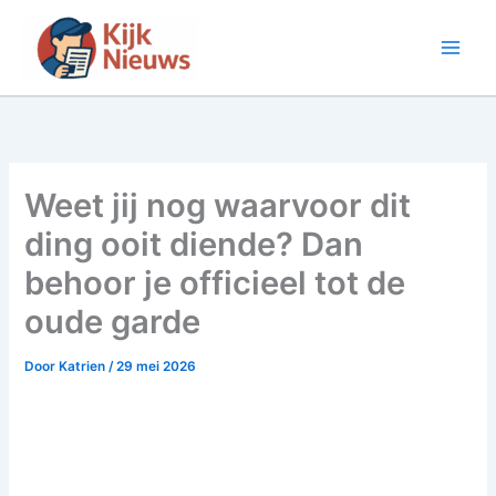
Ga
naar
de
inhoud
Weet jij nog waarvoor dit
ding ooit diende? Dan
behoor je officieel tot de
oude garde
Door
Katrien
/
29 mei 2026