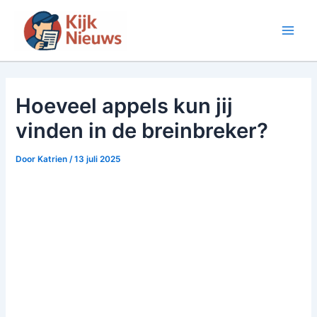
Ga
naar
Main
de
inhoud
Men
Hoeveel appels kun jij
vinden in de breinbreker?
Door
Katrien
/
13 juli 2025