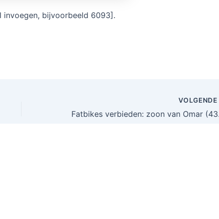
l invoegen, bijvoorbeeld 6093].
VOLGEND
Fatbikes v