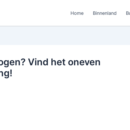
Home
Binnenland
B
 ogen? Vind het oneven
ng!