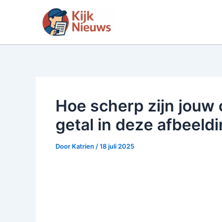
Ga
naar
de
inhoud
Hoe scherp zijn jouw
getal in deze afbeeldi
Door
Katrien
/
18 juli 2025