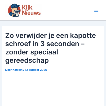
Ga
naar
Main
de
inhoud
Men
Zo verwijder je een kapotte
schroef in 3 seconden –
zonder speciaal
gereedschap
Door
Katrien
/
12 oktober 2025