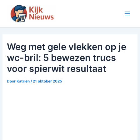
Ga
naar
Main
de
inhoud
Men
Weg met gele vlekken op je
wc-bril: 5 bewezen trucs
voor spierwit resultaat
Door
Katrien
/
21 oktober 2025