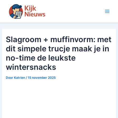
Ga
naar
Main
de
inhoud
Men
Slagroom + muffinvorm: met
dit simpele trucje maak je in
no-time de leukste
wintersnacks
Door
Katrien
/
15 november 2025