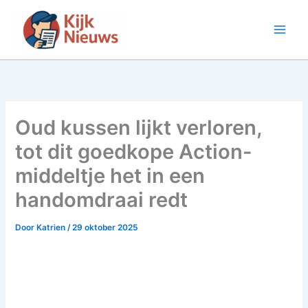
Ga
naar
de
inhoud
Oud kussen lijkt verloren,
tot dit goedkope Action-
middeltje het in een
handomdraai redt
Door
Katrien
/
29 oktober 2025