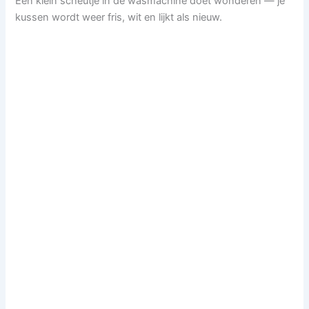
Een klein scheutje in de wasmachine doet wonderen — je
kussen wordt weer fris, wit en lijkt als nieuw.