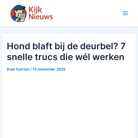
Ga
naar
Main
de
inhoud
Men
Hond blaft bij de deurbel? 7
snelle trucs die wél werken
Door
Katrien
/
13 november 2025