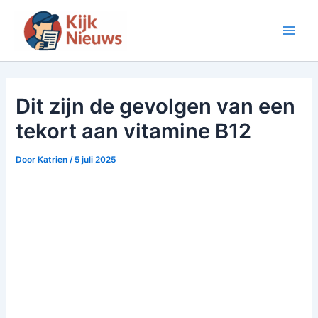
Ga
naar
Main
de
inhoud
Men
Dit zijn de gevolgen van een
tekort aan vitamine B12
Door
Katrien
/
5 juli 2025