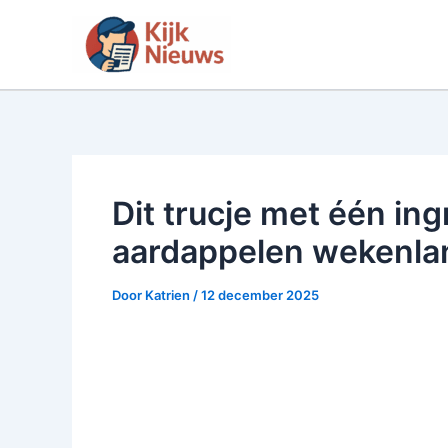
Ga
naar
de
inhoud
Dit trucje met één ing
aardappelen wekenla
Door
Katrien
/
12 december 2025