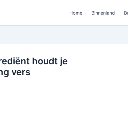
Home
Binnenland
B
rediënt houdt je
ng vers