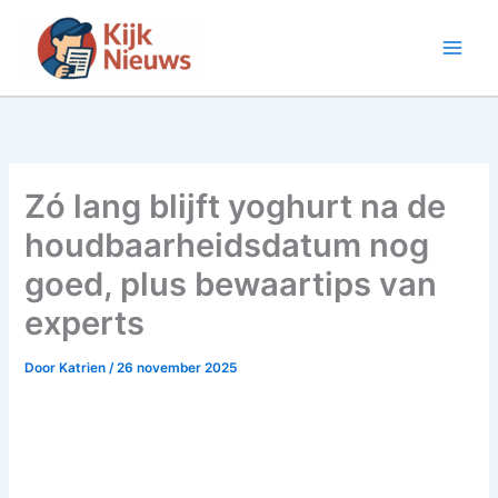
Ga
naar
de
inhoud
Zó lang blijft yoghurt na de
houdbaarheidsdatum nog
goed, plus bewaartips van
experts
Door
Katrien
/
26 november 2025