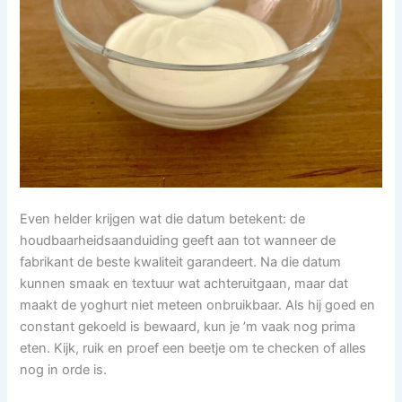
Even helder krijgen wat die datum betekent: de
houdbaarheidsaanduiding geeft aan tot wanneer de
fabrikant de beste kwaliteit garandeert. Na die datum
kunnen smaak en textuur wat achteruitgaan, maar dat
maakt de yoghurt niet meteen onbruikbaar. Als hij goed en
constant gekoeld is bewaard, kun je ’m vaak nog prima
eten. Kijk, ruik en proef een beetje om te checken of alles
nog in orde is.