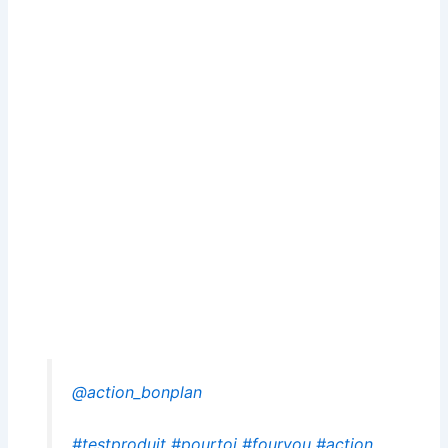
@action_bonplan
#testproduit
#pourtoi
#fouryou
#action