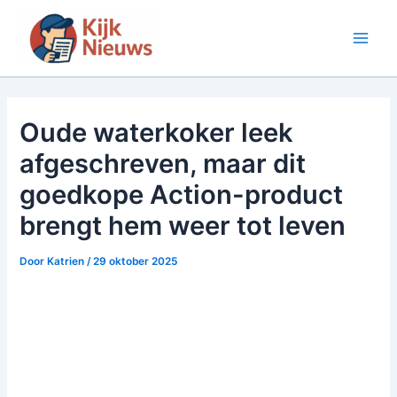
Ga
naar
Main
de
inhoud
Men
Oude waterkoker leek
afgeschreven, maar dit
goedkope Action-product
brengt hem weer tot leven
Door
Katrien
/
29 oktober 2025