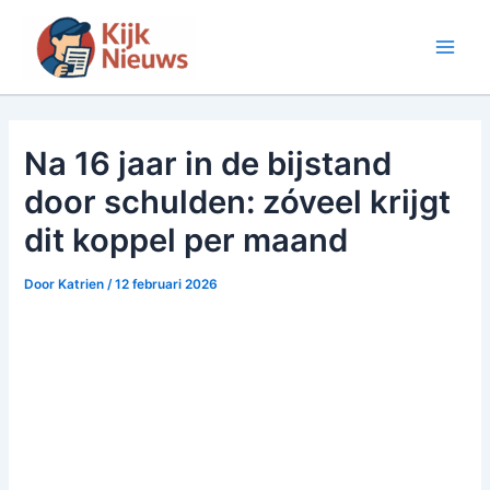
Ga
naar
Main
de
inhoud
Men
Na 16 jaar in de bijstand
door schulden: zóveel krijgt
dit koppel per maand
Door
Katrien
/
12 februari 2026