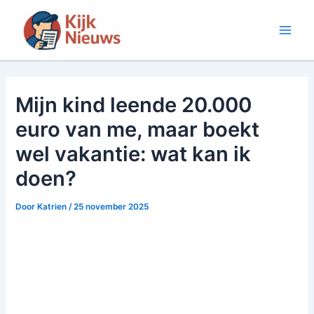
Ga
naar
Main
de
inhoud
Men
Mijn kind leende 20.000
euro van me, maar boekt
wel vakantie: wat kan ik
doen?
Door
Katrien
/
25 november 2025