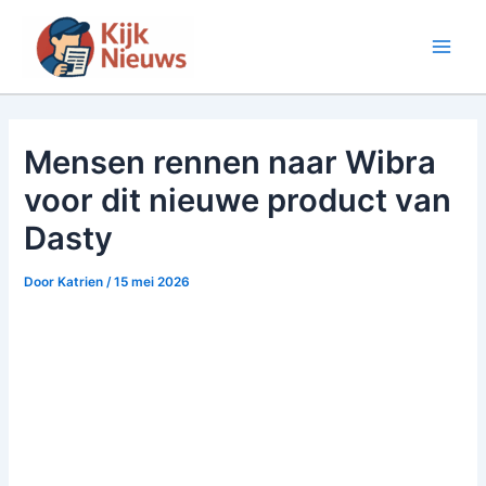
Ga
naar
Main
de
inhoud
Men
Mensen rennen naar Wibra
voor dit nieuwe product van
Dasty
Door
Katrien
/
15 mei 2026