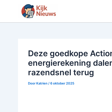
Ga
naar
de
inhoud
Deze goedkope Action
energierekening dalen
razendsnel terug
Door
Katrien
/
6 oktober 2025