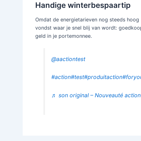
Handige winterbespaartip
Omdat de energietarieven nog steeds hoog zij
vondst waar je snel blij van wordt: goedkoop
geld in je portemonnee.
@aactiontest
#action
#test
#produitaction
#foryo
♬ son original – Nouveauté action