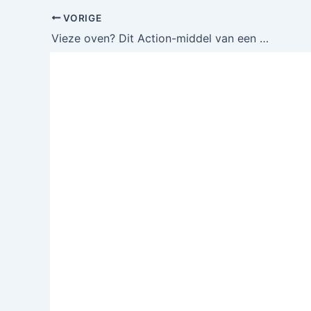
VORIGE
Vieze oven? Dit Action-middel van een paar euro maakt hem in no time weer als nieuw, zonder schrobben