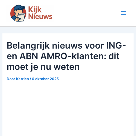
Ga
naar
Main
de
inhoud
Men
Belangrijk nieuws voor ING-
en ABN AMRO-klanten: dit
moet je nu weten
Door
Katrien
/
6 oktober 2025