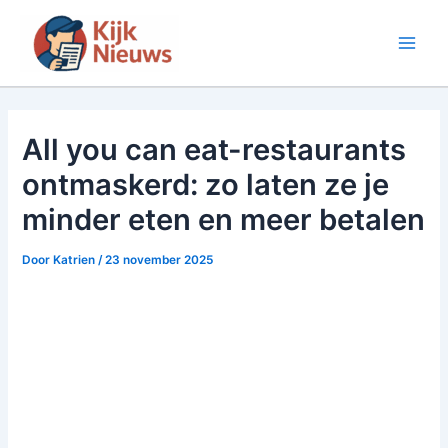
Ga
naar
Main
de
inhoud
Men
All you can eat-restaurants
ontmaskerd: zo laten ze je
minder eten en meer betalen
Door
Katrien
/
23 november 2025