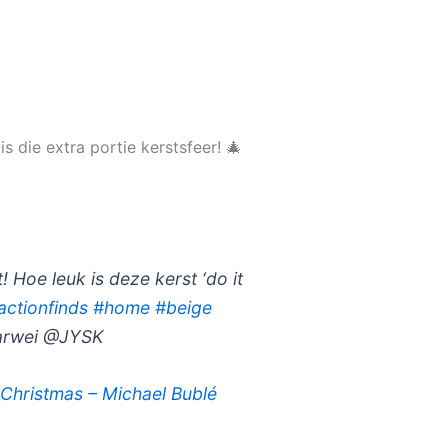
s die extra portie kerstsfeer! 🎄
Hoe leuk is deze kerst ‘do it
actionfinds
#home
#beige
arwei @JYSK
e Christmas – Michael Bublé