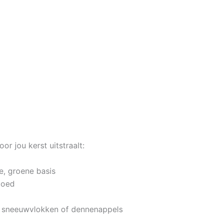
or jou kerst uitstraalt:
e, groene basis
loed
en, sneeuwvlokken of dennenappels