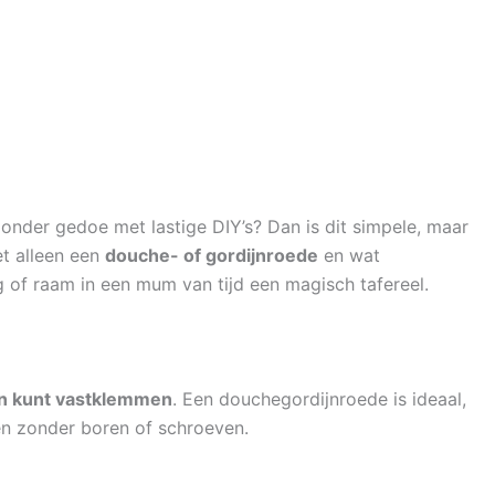
onder gedoe met lastige DIY’s? Dan is dit simpele, maar
et alleen een
douche- of gordijnroede
en wat
g of raam in een mum van tijd een magisch tafereel.
en kunt vastklemmen
. Een douchegordijnroede is ideaal,
tten zonder boren of schroeven.