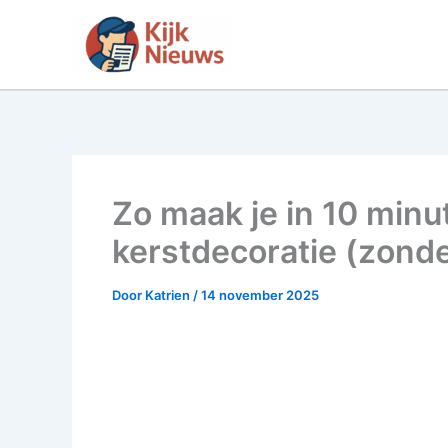
Ga
naar
de
inhoud
Zo maak je in 10 minu
kerstdecoratie (zonde
Door
Katrien
/
14 november 2025