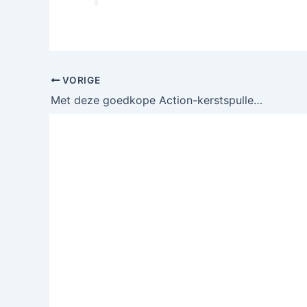
VORIGE
Met deze goedkope Action-kerstspullen maak je in no time een chique kerstdecoratie