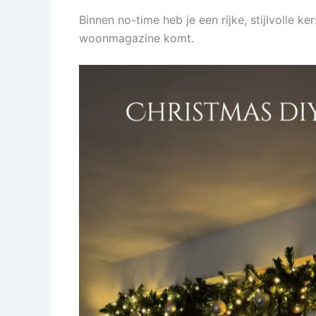
Binnen no-time heb je een rijke, stijlvolle ke
woonmagazine komt.