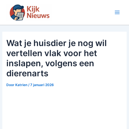
Ga
naar
Main
de
inhoud
Men
Wat je huisdier je nog wil
vertellen vlak voor het
inslapen, volgens een
dierenarts
Door
Katrien
/
7 januari 2026